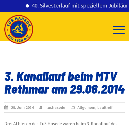
40. Silvesterlauf mit speziellem Jubiläums
Skip
to
content
3. Kanallauf beim MTV
Rethmar am 29.06.2014
29. Juni 2014
tushasede
Allgemein
,
Lauftreff
Drei Athleten des TuS Hasede waren beim 3. Kanallauf des