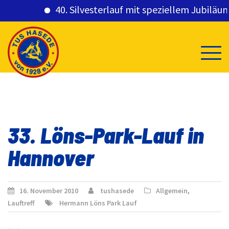
40. Silvesterlauf mit speziellem Jubiläums
Skip
to
content
33. Löns-Park-Lauf in
Hannover
16. November 2010
tushasede
Allgemein
,
Lauftreff
Hermann Löns Park Lauf