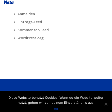
Meta
Anmelden
Eintrags-Feed
Kommentar-Feed
WordPress.org
Turn- und Sportverein Hasede von 1928 e.V. |
Kontakt
Diese Website benutzt Cookies. Wenn du die Website weiter
nutzt, gehen wir von deinem Einverständnis aus.
Impressum
Datenschutzerklärung
OK