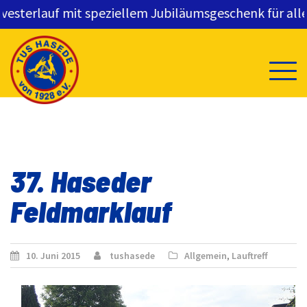
sterlauf mit speziellem Jubiläumsgeschenk für alle S
Skip
to
content
37. Haseder
Feldmarklauf
10. Juni 2015
tushasede
Allgemein
,
Lauftreff