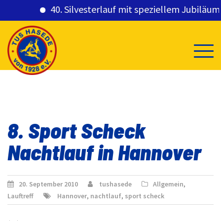
40. Silvesterlauf mit speziellem Jubiläumsg
Skip
to
content
8. Sport Scheck
Nachtlauf in Hannover
20. September 2010
tushasede
Allgemein
,
Lauftreff
Hannover
,
nachtlauf
,
sport scheck