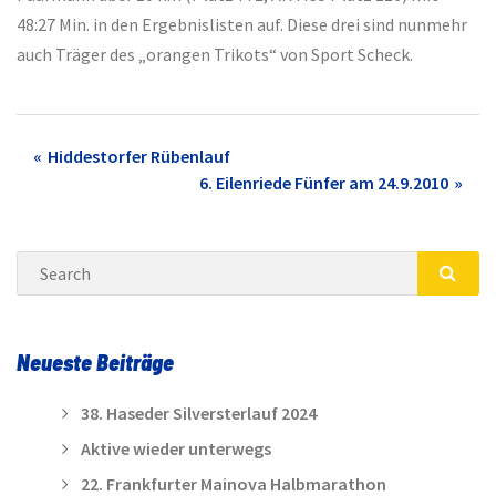
48:27 Min. in den Ergebnislisten auf. Diese drei sind nunmehr
auch Träger des „orangen Trikots“ von Sport Scheck.
Post
Hiddestorfer Rübenlauf
6. Eilenriede Fünfer am 24.9.2010
navigation
Search
SEA
Neueste Beiträge
38. Haseder Silversterlauf 2024
Aktive wieder unterwegs
22. Frankfurter Mainova Halbmarathon