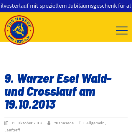
esterlauf mit speziellem Jubiläumsgeschenk für alle 
Skip
to
content
9. Warzer Esel Wald-
und Crosslauf am
19.10.2013
19. Oktober 2013
tushasede
Allgemein
,
Lauftreff