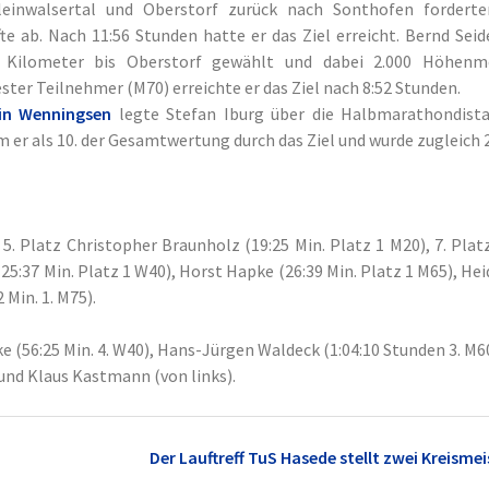
einwalsertal und Oberstorf zurück nach Sonthofen forderte
e ab. Nach 11:56 Stunden hatte er das Ziel erreicht. Bernd Seid
 Kilometer bis Oberstorf gewählt und dabei 2.000 Höhenm
ester Teilnehmer (M70) erreichte er das Ziel nach 8:52 Stunden.
 in Wenningsen
legte Stefan Iburg über die Halbmarathondista
m er als 10. der Gesamtwertung durch das Ziel und wurde zugleich 2
 5. Platz Christopher Braunholz (19:25 Min. Platz 1 M20), 7. Plat
(25:37 Min. Platz 1 W40), Horst Hapke (26:39 Min. Platz 1 M65), He
 Min. 1. M75).
ke (56:25 Min. 4. W40), Hans-Jürgen Waldeck (1:04:10 Stunden 3. M6
 und Klaus Kastmann (von links).
Der Lauftreff TuS Hasede stellt zwei Kreismei