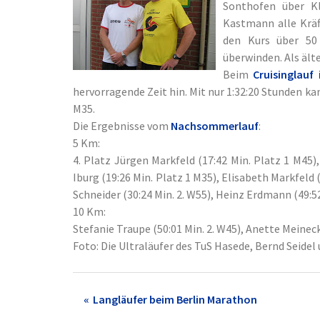
Sonthofen über Kl
Kastmann alle Kräft
den Kurs über 50
überwinden. Als ält
Beim
Cruisinglauf
hervorragende Zeit hin. Mit nur 1:32:20 Stunden ka
M35.
Die Ergebnisse vom
Nachsommerlauf
:
5 Km:
4. Platz Jürgen Markfeld (17:42 Min. Platz 1 M45),
Iburg (19:26 Min. Platz 1 M35), Elisabeth Markfeld 
Schneider (30:24 Min. 2. W55), Heinz Erdmann (49:52
10 Km:
Stefanie Traupe (50:01 Min. 2. W45), Anette Meinec
Foto: Die Ultraläufer des TuS Hasede, Bernd Seidel
Post
Langläufer beim Berlin Marathon