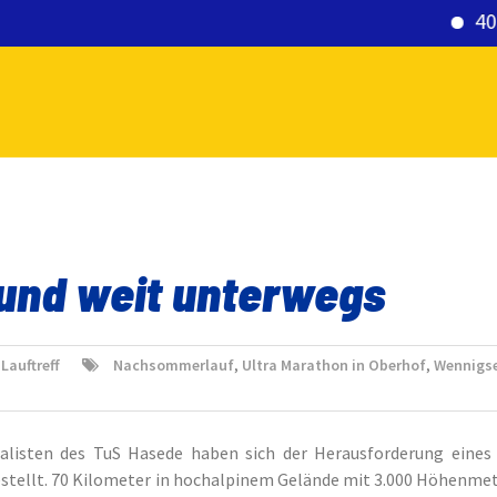
40. Silve
 und weit unterwegs
,
Lauftreff
Nachsommerlauf
,
Ultra Marathon in Oberhof
,
Wennigs
alisten des TuS Hasede haben sich der Herausforderung eines
stellt. 70 Kilometer in hochalpinem Gelände mit 3.000 Höhenme