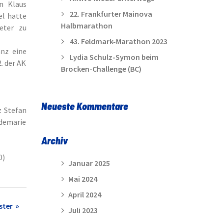
n Klaus
22. Frankfurter Mainova
el hatte
Halbmarathon
eter zu
43. Feldmark-Marathon 2023
nz eine
Lydia Schulz-Symon beim
. der AK
Brocken-Challenge (BC)
Neueste Kommentare
z Stefan
idemarie
Archiv
0)
Januar 2025
Mai 2024
April 2024
ster
Juli 2023