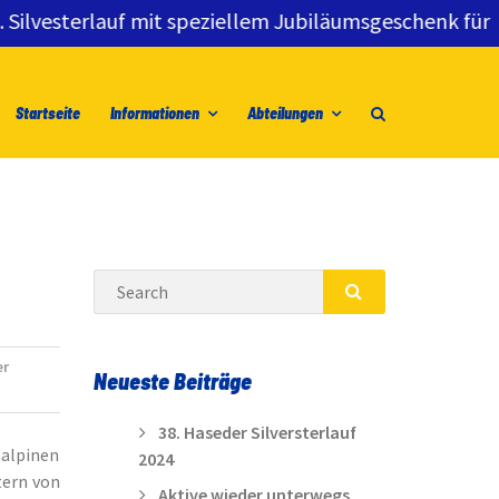
sterlauf mit speziellem Jubiläumsgeschenk für alle S
Startseite
Informationen
Abteilungen
Search
SEARCH
er
Neueste Beiträge
38. Haseder Silversterlauf
 alpinen
2024
tern von
Aktive wieder unterwegs